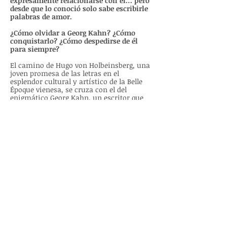
expresamente relacionarse con él… pero
desde que lo conoció solo sabe escribirle
palabras de amor.
¿Cómo olvidar a Georg Kahn? ¿Cómo
conquistarlo? ¿Cómo despedirse de él
para siempre?
El camino de Hugo von Holbeinsberg, una
joven promesa de las letras en el
esplendor cultural y artístico de la Belle
Époque vienesa, se cruza con el del
enigmático Georg Kahn, un escritor que
oculta un terrible pasado. Georg intenta
proteger a Hugo de sí mismo y del resto
de «monstruos», a quienes la sociedad
teme y rechaza por sus habilidades
sobrenaturales. Pronto descubrirá que
también él está en peligro: los hermanos
mayores de Hugo trabajan para el
emperador dando caza a los monstruos…
y quieren ver muerto a Georg Kahn.
Finalista de los premios Torre del Agua y
Templis 2024.
¡Lo quiero!